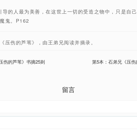
督引导的人最为美善，在这世上一切的受造之物中，只是自
鬼。P162
《压伤的芦苇》，由王弟兄阅读并摘录。
压伤的芦苇》书摘25则
第5本：石弟兄《压伤
留言