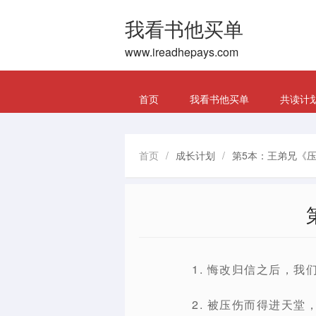
我看书他买单
www.ireadhepays.com
首页
我看书他买单
共读计
首页
/
成长计划
/
第5本：王弟兄《压
1. 悔改归信之后，
2. 被压伤而得进天堂