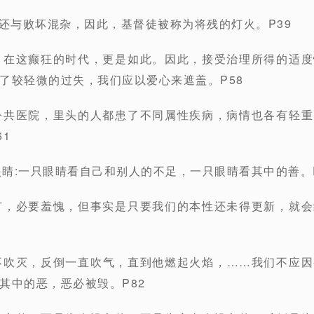
，还与败坏混杂，因此，基督徒被称为将残的灯火。P39
弱，在这癫狂的时代，更是如此。因此，接受治理所得的适
了较轻微的过失，我们应以爱心来遮盖。P58
所公共医院，里头的人都患了不同属性疾病，病情也各有轻
1
眼睛:一只眼睛看自己和别人的不足，一只眼睛看其中的善。P
深广，必要羞愧，但事实是只要我们的本性还未得更新，就
督不吹灭，反倒一直吹气，直到他燃起火焰，……我们不应
其中的恶，恶必被毁。P82