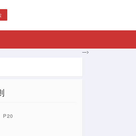
索
—>
则
P20