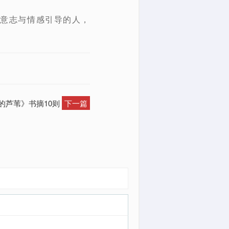
己意志与情感引导的人，
的芦苇》书摘10则
下一篇