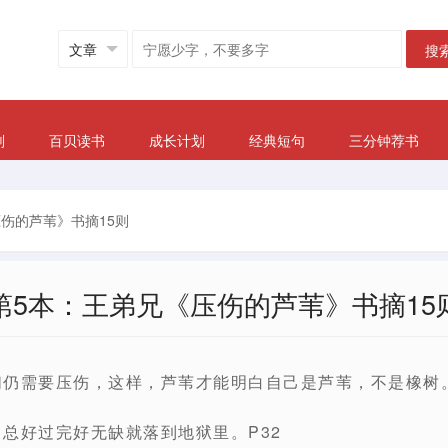
搜
划
百贝读书
成长计划
经典短句
三分钟荐书
伤的芦苇》书摘15则
第5本：王弟兄《压伤的芦苇》书摘15
我们仍需要压伤，这样，芦苇才能明白自己是芦苇，不是橡树。
，总好过完好无缺就落到地狱里。P32