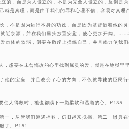
使设立的，而是为人设立的，不是为完全人设立的，反倒是
己就是真理，而是由于我们的罪和心理不信，容易对真理产
愈增长，不是因为运行本身的功效，而是因为基督借着他的
更就近泉源，并在我们里头放置安慰，使心更加开阔。……
贪爱肉体的软弱，倒要在敬虔上操练自己，并且竭力使我们
造的人，想要在未曾悔改的心里找到属灵的爱，就是在地狱里里
建立了他的宝座，并且改变了心的方向，不仅教导祂的臣民
，要使人得救时，祂也都赐下一颗柔软和温顺的心。P135
段，第一，尽管我们遭遇挫败，仍旧起来抵挡。第二，恩典
了。P151