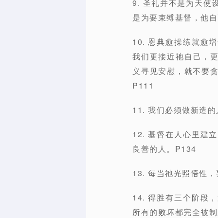
9. 圣礼并不是为天
是为要束缚基督，他自
10. 恩典愈操练就
我们更接近祂自己，
义寻见安慰，就不要
P111
11. 我们必须做新
12. 基督在人心里
良善的人。P134
13. 每当祂光照悟性
14. 得胜有三个阶
所有的败坏都完全被制服