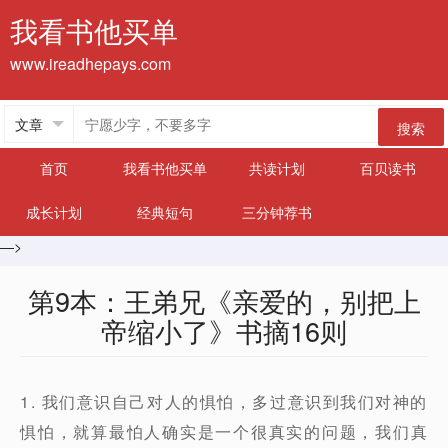
我看书他买单
www.ireadhepays.com
搜索
首页
我看书他买单
共读计划
百贝读书
成长计划
经典短句
三分钟荐书
—>
第9本：王弟兄《亲爱的，别把上
帝缩小了》书摘16则
1. 我们意识自己对人的惧怕，多过意识到我们对神的
惧怕，就算最怕人确实是一个很真实的问题，我们真