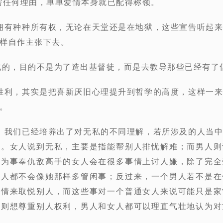
需任何理由，单单爱情本身就已配得称领。
己拥有种种所有权，无论在天堂还是在地狱，这些宣告听起
样自作主张下去。
来写成的，目的不是为了造出基督徒，而是去教导那些已经有
的胜利，其实是把喜新厌旧心理提升到哲学的高度，这样一
。
问，我们已经培养出了对无私的不同理解，若所涉及的人当
场。女人说到无私，主要是指能帮别人排忧解难；而男人则
身为事奉仇敌高手的女人会在很多事情上讨人嫌，除了完全
男人都不会像她那样多管闲事；反过来，一个男人若不是在
事情来取悦别人，而这些事对一个普通女人来说可能只是家
人则想尊重别人权利，男人和女人都可以理直气壮地认为对