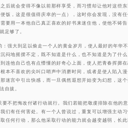
常之后就会变得不像以前那样享受，而习惯却让他对这些东
常便饭，这是很值得庆幸的一点），这时你会发现，没有任
再需要用一本他自己真正喜欢的好书来迷住他，使他不铸告
就足够了。
大的：强大到足以偷走一个人的黄金岁月，使人最好的年华
中沉闷地摇摆不定，既不知道是什么，也不知道是为了什么
弱到连他自己也有点懵懂的好奇心上面，使人把青春挥掷在
己根本不喜欢的尖叫口哨声中消磨时间，或者是使人陷入漫
在那迷宫中引出快感，而一旦偶然遐想开始变为幻想，这个
法自拔。
，只要不把悔改付诸行动就行。我们若能把敬虔排除在他的
对我们有任何害处。有一个人曾说过，重复可以增强主动习
采取任何行动，那么他采取行动的能力就会越变越弱，长此