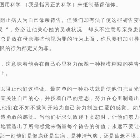
试图用科学 （我是指真正的科学）来抵制基督信仰。
法阻止病人为自己母亲祷告。但我们却有法子使这些祷告
属灵〞，务必让他关心她的灵魂状况，却从不注意母亲身患
力总是放在母亲那些他视为罪的行为上面，你只要稍加引导
恨的行为都定义为罪。
言，这意味着他会在自己心里努力酝酿一种模模糊糊的祷
上。
可以阻止他们这样做。最简单的一种办法就是使他们把目
一直关注自己的心，并按着自己的意思，努力在心里制造出
让他们在不知不觉间开始为自己努力制造仁爱的感觉。如
营造勇敢的感觉。当他们祈求仇敌赐下宽恕时，让他们努力
功地营造出了所需感觉来衡量每个祷告的价值；永远不要让
那一刻他们是健康还是生病，是神清气爽，还是疲惫不堪