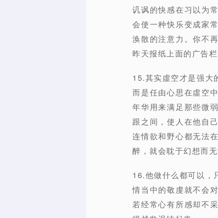
讥讽的快感在习以为
会使一种快乐变成家
涣散的注意力。你不
昨天报纸上面的广告栏
15.其实虛空才是强
而是任由心思在虛空
年华用来满足那些微
跟之间，使人在他自
连情欲和野心都无法
醉，就会耽于幻想而无
16.他做什么都可以
情当中的敬虔就不会
若经常心有所感却不