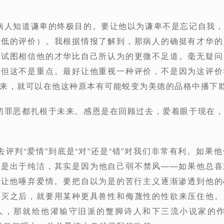
让病人知道谦卑的终极目的。要让他以为谦卑不是忘记自我
较低的评价）。我根据情报了解到，那病人的确挺有才华的
于试图相信他的才华比自己所认为的更微不足道。毫无疑问
，但这不是重点。最好让他重视一种评价，不是因为这评价
来，就可以在他这种原本有可能蜕变为美德的品格中播下
一切罪恶都扎根于未来。感恩是在回顾过去，爱着眼于现在
去评判“爱情”到底是“对”还是“错”对我们非常有利。如果
这是出于纯洁，其实是因为他自己弱不禁风——如果他总喜
法让他唾弃爱情。要把自以为是的苦行主义逐渐渗透到他的
泯灭之后，就要用某种更具兽性和侮蔑性的性欲来压住他。
人，那就给他灌输守旧派的蹩脚诗人和下三流小说家的作