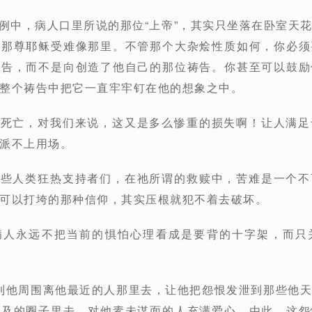
案例中，病人口里所说的那位“上帝”，其实只坐落在卧室天
上那尊耶稣受难像那里。不管那个大杂烩性质如何，你必须
祷告，而不是向创造了他自己的那位祷告。你甚至可以鼓励
整个祷告中把它一直牢牢钉在他的想象之中。
们死亡，对我们来说，这又是多么惨重的损失啊！让人满
派不上用场。
那些人类狂热支持者们，在祂所谓的救赎中，苦难是一个
可以打垮的那种信仰，其实压根就犯不着去破坏。
保病人永远不把当前的惧怕心理看成是要背的十字架，而只
引到他周围离他最近的人那里去，让他把怨恨发泄到那些他
可及的圈子里去，对他素未谋面的人充满爱心。由此，这怨