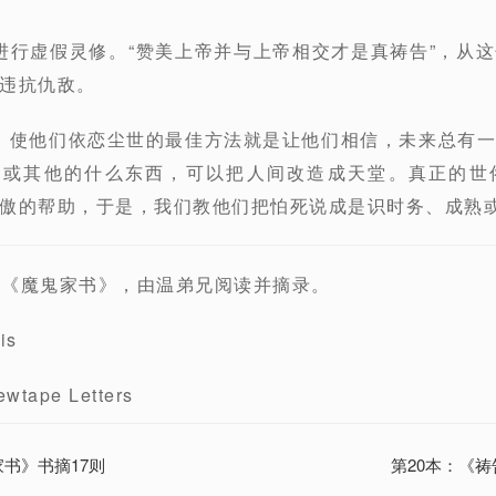
们进行虚假灵修。“赞美上帝并与上帝相交才是真祷告”，从
违抗仇敌。
段，使他们依恋尘世的最佳方法就是让他们相信，未来总有
学，或其他的什么东西，可以把人间改造成天堂。真正的世
傲的帮助，于是，我们教他们把怕死说成是识时务、成熟
易斯《魔鬼家书》，由温弟兄阅读并摘录。
is
ape Letters
家书》书摘17则
第20本：《祷