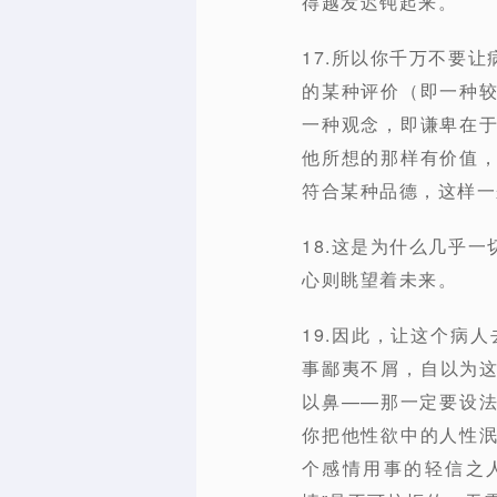
得越发迟钝起来。
17.所以你千万不要
的某种评价（即一种
一种观念，即谦卑在
他所想的那样有价值
符合某种品德，这样一
18.这是为什么几乎
心则眺望着未来。
19.因此，让这个病人
事鄙夷不屑，自以为
以鼻——那一定要设
你把他性欲中的人性
个感情用事的轻信之