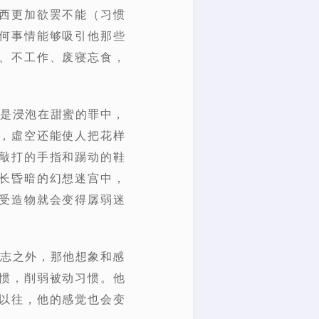
西更加欲罢不能（习惯
何事情能够吸引他那些
、不工作、废寝忘食，
不是浸泡在甜蜜的罪中，
，虛空还能使人把花样
敲打的手指和踢动的鞋
长昏暗的幻想迷宫中，
受造物就会变得孱弱迷
意志之外，那他想象和感
惯，削弱被动习惯。他
以往，他的感觉也会变