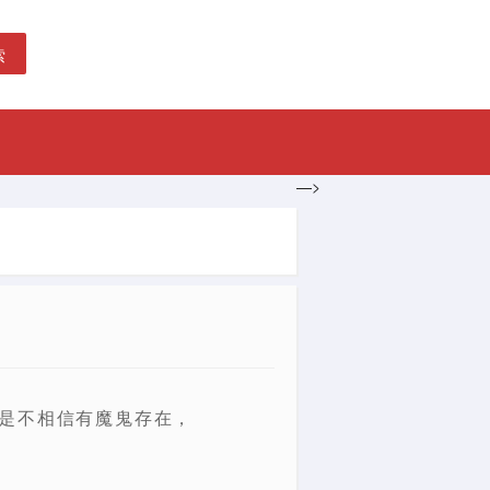
索
—>
误是不相信有魔鬼存在，