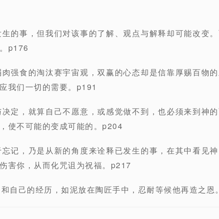
发生的事，但我们对该事的了解、观点与解释却可能改变
p176
弱肉强食的淘汰赛宇宙观，双赢的心态却是信靠厚赐百物
应我们一切的需要。p191
与决定，就算自己不愿意，或感觉做不到，也必须来到神
，使不可能的变成可能的。p204
于忘记，乃是从新的角度来诠释已发生的事，在其中看见
伤害你，从而化咒诅为祝福。p217
己和自己的经历，如泥放在陶匠手中，忍耐等候他再造之恩。