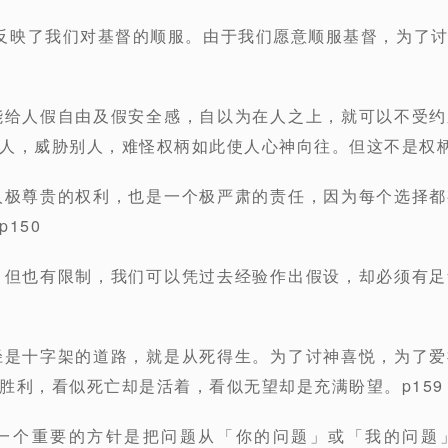
反映了我们对基督的顺服。由于我们愿意顺服基督，为了
能给人假自由及假安全感，自以为在人之上，就可以不受
人，威胁别人，难怪权柄如此使人心神向往。但这不是权柄
人极尊贵的权利，也是一个极严肃的责任，因为每个选择
150
，但也有限制，我们可以凭过去经验作出假设，却必须有
径是十字架的道路，就是从死得生。为了讨神喜悦，为了
胜利，看似死亡却是活着，看似无望却是充满盼望。p159
另一个重要的方针是把问题从「你的问题」或「我的问题