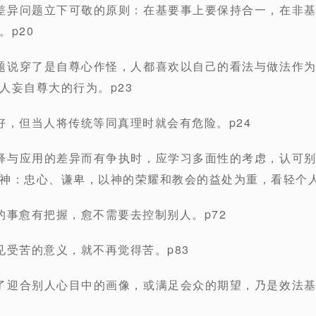
差异问题立下可敬的原则：在基要事上要保持合一，在非
p20
题说穿了是自尊心作怪，人都喜欢以自己的看法与做法作
人妄自尊大的行为。p23
好，但当人将传统等同真理时就会有危险。p24
释与应用的差异而有争执时，应学习多面性的考虑，认可
神：忠心、谦卑，以神的荣耀和教会的益处为重，看轻个人
的事愈有把握，愈不需要去控制别人。p72
见受苦的意义，就不再觉得苦。p83
了迎合别人心目中的画像，或满足会众的期望，乃是效法