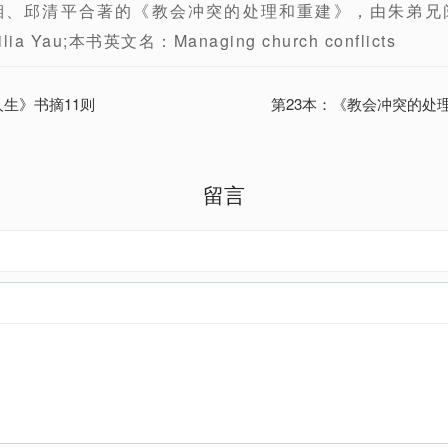
湘、邱清平合著的《教会冲突的处理和重建》，由朱弟兄
lia Yau;本书英文名：Managing church conflicts
人生》书摘11则
第23本：《教会冲突的处
留言