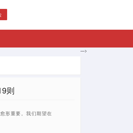
索
—>
9则
们愈形重要。我们期望在