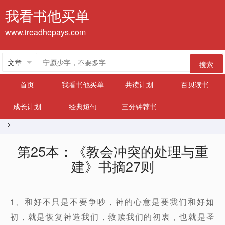
我看书他买单
www.ireadhepays.com
搜索
首页
我看书他买单
共读计划
百贝读书
成长计划
经典短句
三分钟荐书
—>
第25本：《教会冲突的处理与重
建》书摘27则
1、和好不只是不要争吵，神的心意是要我们和好如
初，就是恢复神造我们，救赎我们的初衷，也就是圣