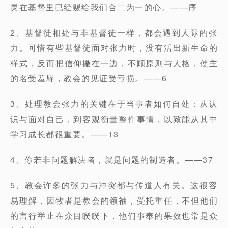
灵在基督里已经赐给我们合二为一的心。——序
2、基督徒相处与非基督徒一样，都会遇到人际的张
力。可惜有些基督徒面对张力时，没有活出新生命的
样式，反而把信仰撇在一边，不顾原则与人格，使主
的名受羞辱，教会的见证受亏损。——6
3、处理教会张力的关键在于当事者如何自处：从认
识与面对自己，到客观衡量整件事情，以致能从其中
学习成长都很重要。——13
4、你若非问题解决者，就是问题的制造者。——37
5、教会许多的张力与冲突都与传道人有关。这很容
易理解，因牧者是教会的领袖，受托重任，不但他们
的言行举止在众目睽睽下，他们事奉的果效也常是众