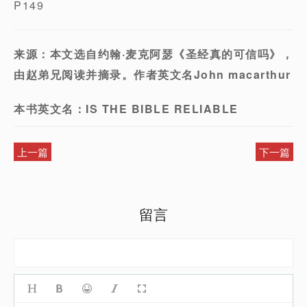
P149
来源：本文选自
约翰·麦克阿瑟
《
圣经真的可信吗
》，
由赵弟兄阅读并摘录。作者英文名
John
m
ac
a
rthur
本书英文名：
I
S
THE BIBLE RELIABLE
上一篇
下一篇
留言