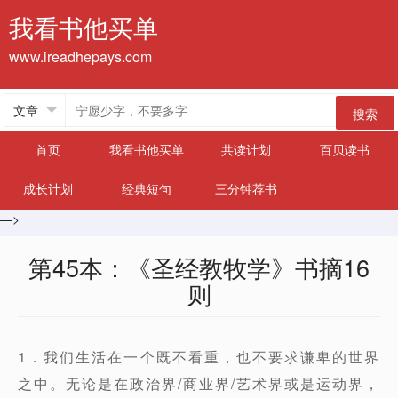
我看书他买单
www.ireadhepays.com
搜索
首页
我看书他买单
共读计划
百贝读书
成长计划
经典短句
三分钟荐书
—>
第45本：《圣经教牧学》书摘16
则
1．我们生活在一个既不看重，也不要求谦卑的世界
之中。无论是在政治界/商业界/艺术界或是运动界，