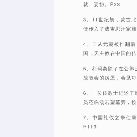
就、妥协。P23
3、11世纪初，蒙古
便传入了成吉思汗家族
4、自从元朝被推翻后
国，天主教在中国的传
5、利玛窦除了在公卿
放教会的房屋，会见每
6、一位传教士记述了
员莅临汤若望墓旁，按
7、中国礼仪之争使
P119