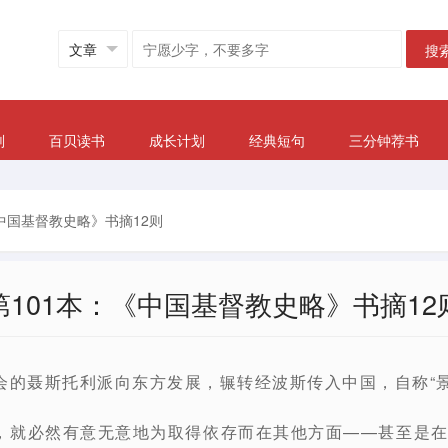
搜
划
百贝读书
成长计划
经典短句
三分钟荐书
《中国基督教史略》书摘12则
第101本：《中国基督教史略》书摘12
会的聂斯托利派向东方发展，辗转经波斯传入中国，自称“景
，就必然有意无意地为取得依存而在其他方面——甚至是