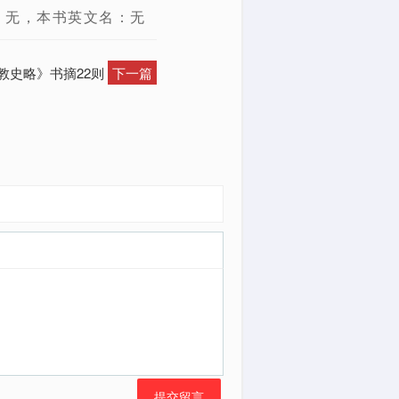
：无，本书英文名：无
教史略》书摘22则
下一篇
提交留言