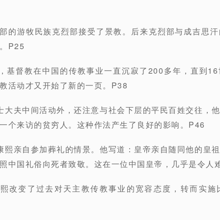
北部的游牧民族克烈部接受了景教。后来克烈部与成吉思
。P25
，基督教在中国的传教事业一直沉寂了200多年，直到1
教活动才又开始了新的一页。P38
士大夫中间活动外，还注意与社会下层的平民百姓交往，
一个来访的贫穷人。这种作法产生了良好的影响。P46
康熙亲自参加葬礼的情景。他写道：皇帝亲自随同他的皇
照中国礼俗向死者致敬。这在一位中国皇帝，几乎是令人难
康熙改变了过去对天主教传教事业的宽容态度，转而实施