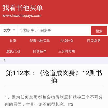
我看书他买单
www.ireadhepays.com
搜索
首页
我看书他买单
共读计划
百贝读书
成长计划
经典短句
三分钟荐书
—>
第112本：《论道成肉身》12则书
摘
1、因为任何文明都包含物质制度和精神三个不可分
割的层面，舍其一则不能得其究。P2