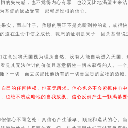
深切的失丧感，也不觉得内心有罪，也没无比地渴望主来洁
为基督的缘故受苦，那就是没根的信心。
是果实，而非叶子。救恩的明证不是光听到神的道，或很
的道在生命中使之成长。救恩的证明是果子，因为基督说
他们注意别将天国视为理所当然。没有人能自动进入天国。
能看见其无法估计的价值且愿意牺牲一切来获得的人。一个
撇下一切，而去买那比他所有的一切更宝贵的宝物的热诚
留自己的任何特权，也毫无所求。信心也必不会紧抓住心中
督，也绝不栈恋暗地的自我放纵。信心反倒产生一颗渴慕要
和假信心不同之处：真信心产生谦卑、顺服和遵从的心。
信徒愿为他的主权而放弃一切，借此表明他们要讨基督喜悦