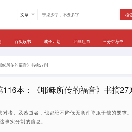
搜
划
百贝读书
成长计划
经典短句
三分钟荐书
《耶稣所传的福音》书摘27则
第116本：《耶稣所传的福音》书摘27
敌对者、及慕道者，他都绝不降低无条件降服于他的要求
这事实分割的信息。