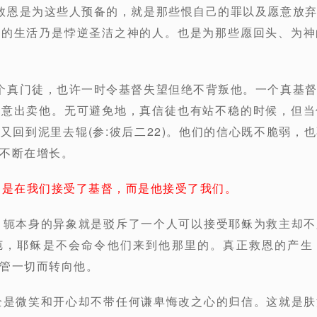
救恩是为这些人预备的，就是那些恨自己的罪以及愿意放
去的生活乃是悖逆圣洁之神的人。也是为那些愿回头、为神
个真门徒，也许一时令基督失望但绝不背叛他。一个真基
故意出卖他。无可避免地，真信徒也有站不稳的时候，但当
又回到泥里去辊(参:彼后二22)。他们的信心既不脆弱，
不断在增长。
不是在我们接受了基督，而是他接受了我们。
。轭本身的异象就是驳斥了一个人可以接受耶稣为救主却
轭，耶稣是不会命令他们来到他那里的。真正救恩的产生
管一切而转向他。
全是微笑和开心却不带任何谦卑悔改之心的归信。这就是