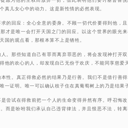
个真儿女心中的动力。这是新性情的必然表现。
要求的回应：全心全意的委身。不顾一切代价要得到他，
。那才是唯一会打开天国之门的回应。以这个世界的眼光来
天国的观点看，那根本算不上是牺牲。
的人。那些知道自己有罪而离弃罪恶的，将会发现神打开
得他的欢心的人，却发现自己无份于欢庆，不能同享慈爱
的本性。真正得救必然的结果乃是行善。我们不是借行善
唯一证明。唯一可以确认枝子住在真葡萄树上的乃是结果
不是尝试在得救前把一个人的生命变得井然有序。呼召悔
题。而是吩咐我们承认自己违背律法，并且恨恶不法，转离