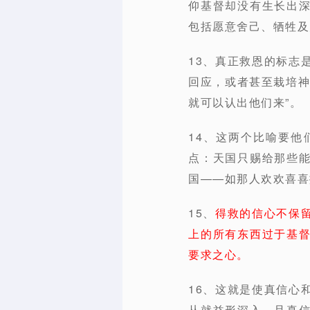
仰基督却没有生长出
包括愿意舍己、牺牲及
13、真正救恩的标志
回应，或者甚至栽培神
就可以认出他们来”。
14、这两个比喻要
点：天国只赐给那些
国——如那人欢欢喜喜
15、
得救的信心不保
上的所有东西过于基
要求之心。
16、这就是使真信心
从就益形深入，且真