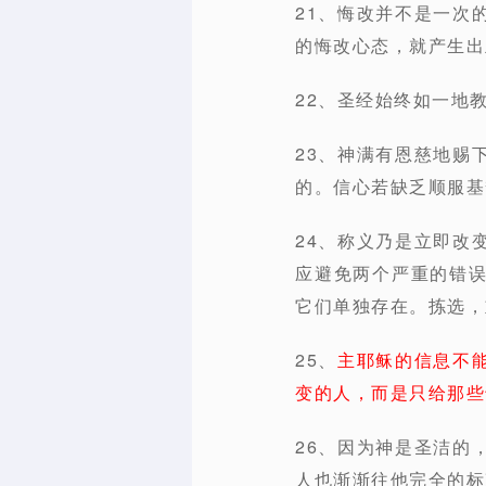
21、悔改并不是一次
的悔改心态，就产生出
22、圣经始终如一地
23、神满有恩慈地赐
的。信心若缺乏顺服基
24、称义乃是立即改
应避免两个严重的错
它们单独存在。拣选，
25、
主耶稣的信息不
变的人，而是只给那些
26、因为神是圣洁的
人也渐渐往他完全的标