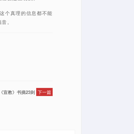
漏这个真理的信息都不能
福音。
：《宣教》书摘23则
下一篇