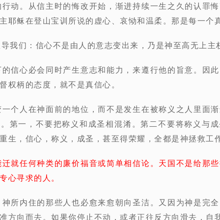
的行动。从信主时的悔改开始，渐进持续一生之久的认罪
主耶稣在登山宝训所说的虚心、哀恸和温柔。那是每一个
教导我们：信心不是由人的意志变出来，乃是神至高无上主
下的信心必会同时产生意志和能力，来遵行他的旨意。因
督权柄的态度，就不是真信心。
变一个人在神面前的地位，而不是发生在被称义之人里面
误。第一，不要把称义和成圣相混淆。第二不要将称义与成
重生，信心，称义，成圣，甚至得荣耀，全都是神拯救工
能迁就任何种类的廉价福音或简单相信论。天国不是给那些
专心寻求的人。
，神所内住的那些人也必愈来愈朝向圣洁。又因为神是完
准方向而去。如果你停止不动，或者正往反方向滑去，自