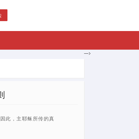
索
—>
则
。因此，主耶稣所传的真