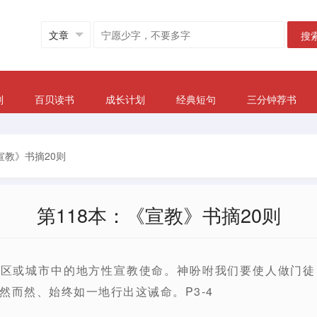
搜
划
百贝读书
成长计划
经典短句
三分钟荐书
宣教》书摘20则
第118本：《宣教》书摘20则
社区或城市中的地方性宣教使命。神吩咐我们要使人做门
然而然、始终如一地行出这诫命。P3-4