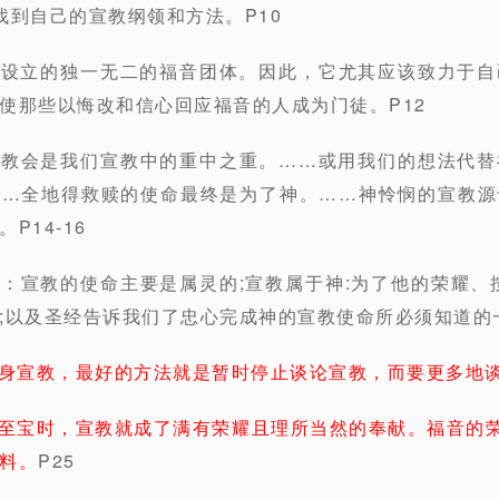
找到自己的宣教纲领和方法。P10
自设立的独一无二的福音团体。因此，它尤其应该致力于
使那些以悔改和信心回应福音的人成为门徒。P12
的教会是我们宣教中的重中之重。……或用我们的想法代
……全地得救赎的使命最终是为了神。……神怜悯的宣教源
P14-16
则：宣教的使命主要是属灵的;宣教属于神:为了他的荣耀、
;以及圣经告诉我们了忠心完成神的宣教使命所必须知道的一
身宣教，最好的方法就是暂时停止谈论宣教，而要更多地
至宝时，宣教就成了满有荣耀且理所当然的奉献。福音的荣
料。
P25