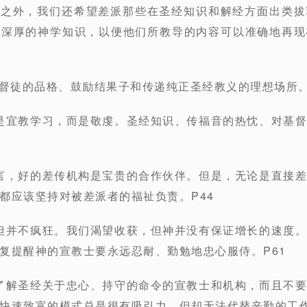
格之外，我们还希望差派那些在圣经知识和解经方面出类
有深厚的神学知识，以便他们所教导的内容可以准确地再现
基督徒的品格、鼓励结果子和传递纯正圣经教义的理想场所。
不是宜教学习，而是敬虔。圣经知识、传福音的热忱、对基
而言，好的差传机构是宝贵的合作伙伴。但是，无论是直接
都应该坚持对被差派者的福祉负责。P44
，但并不疯狂。我们渴望收获，但神并没有保证增长的速度
复提醒神的宣教士要永远忍耐、勤勉地忠心服侍。P61
些了解圣经关于忠心、持守的命令的宣教士和机构，而且不
快速致富的模式总是很有吸引力，但却无法代替辛勤的工作