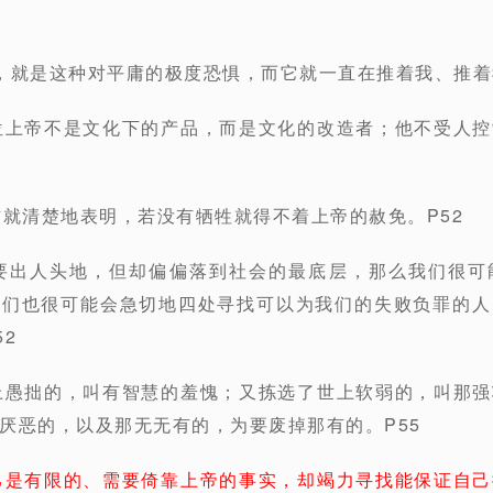
，就是这种对平庸的极度恐惧，而它就一直在推着我、推着
位上帝不是文化下的产品，而是文化的改造者；他不受人
方就清楚地表明，若没有牺牲就得不着上帝的赦免。P52
想要出人头地，但却偏偏落到社会的最底层，那么我们很可
我们也很可能会急切地四处寻找可以为我们的失败负罪的人
2
上愚拙的，叫有智慧的羞愧；又拣选了世上软弱的，叫那
厌恶的，以及那⽆无有的，为要废掉那有的。P55
己是有限的、需要倚靠上帝的事实，却竭力寻找能保证自己