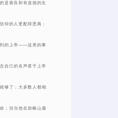
过的是善良和有道德的生
教信仰的人更配得恩典；
色列的上帝——这类的事
顾念自己的名声甚于上帝
在就够了；大多数人都相
生命；但当他在加略山最