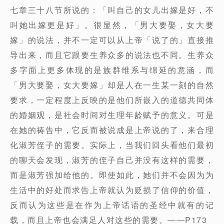
七章三十八节所说的：「叫自己的女儿出嫁是好，不
叫她出嫁更是好」。很显然，「男大要娶，女大要
嫁」的说法，并不一定可以从上帝「说了的」直接推
导出来，而且它跟要生养众多的说法也不同。生养众
多字面上更多体现的是族群维系与绵延的意涵，而
「男大要娶，女大要嫁」却是人在一生某一刻的自然
要求，一定程度上反映的是他们所嵌入的道德共同体
的婚姻观，是社会时间对生理年龄赋予的意义。可是
在她的祷告中，它反而被说成是上帝说的了，来合理
化淑芳侄子的需要。实际上，当我们回头看他们最初
的聊天会发现，淑芳的侄子自己并没有这样的需要，
而是淑芳强加给他的。即使如此，她们并不会因为为
生活中的好处而求告上帝就认为贬损了信仰的价值，
反而认为这些是在作为上帝话语的圣经中就有的记
载，而且上帝也会满足人对这些的需要。——P173