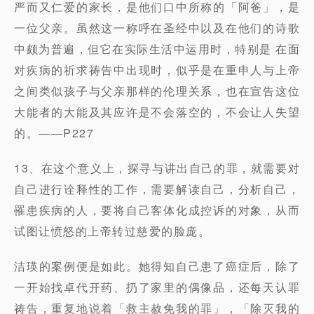
严而又仁爱的家长，是他们口中所称的「阿爸」，是
一位父亲。虽然这一称呼在圣经中以及在他们的诗歌
中颇为普遍，但它在实际生活中运用时，特别是 在面
对疾病的祈求祷告中出现时，似乎是在重申人与上帝
之间类似孩子与父亲那样的伦理关系，也在宣告这位
大能者的大能及其应许是不会落空的，不会让人失望
的。——P227
13、在这个意义上，探寻与讲出自己的罪，就需要对
自己进行诠释性的工作，需要解读自己，分析自己，
罹患疾病的人，要将自己客体化成控诉的对象，从而
试图让愤怒的上帝转过慈爱的脸庞。
洁瑛的案例便是如此。她得知自己患了癌症后，除了
一开始找卓代开药、扔了家里的偶像品，还每天认罪
祷告，重复地说着「救主赦免我的罪」，「除灭我的