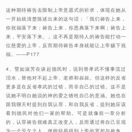
这种期待祷告去限制上帝意愿式的祈求，体现在她从
一开始就清楚陈述出来的这句话：「我们祷告上来，
你祝福落下来；祷告上来，你恩典落下来啊；祷告上
来，平安落下来。」这不再是期待人的祷告能打动一
位慈爱的上帝，反而期待祷告本身就能让上帝赐下祝
福。——P177
4、譬如淑芳在谈起德民时，说到替孝武不懂事流过
泪水，替他对不起上帝、老师和叔叔。但这样的反省
更多是在反省孝武的过错，而非自己的过错。这不是
说她不明白她说的神的爱之牺牲自己的意涵。她也在
跟我聊天时提到自我认罪，和自我反省，提到她应该
看到德民对他们一家的帮助。可是就像前一章分析
的，认罪祷告很难真正改变人，反而通过将自己呈现
为一个亏欠之人，便能轻易得到上帝的宽恕与赦免。