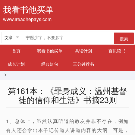
我看书他买单
www.ireadhepays.com
搜索
首页
我看书他买单
共读计划
百贝读书
成长计划
经典短句
三分钟荐书
—>
第161本：《罪身成义：温州基督
徒的信仰和生活》书摘23则
1、总体上，虽然认真听道的教友并非不存在，例如
有人还会拿出本子记传道人讲道内容的大纲，可是，