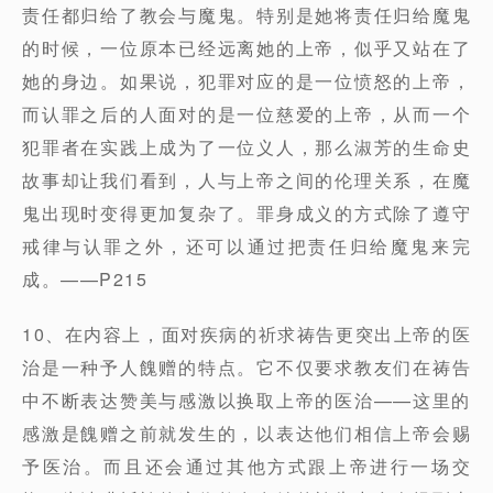
责任都归给了教会与魔鬼。特别是她将责任归给魔鬼
的时候，一位原本已经远离她的上帝，似乎又站在了
她的身边。如果说，犯罪对应的是一位愤怒的上帝，
而认罪之后的人面对的是一位慈爱的上帝，从而一个
犯罪者在实践上成为了一位义人，那么淑芳的生命史
故事却让我们看到，人与上帝之间的伦理关系，在魔
鬼出现时变得更加复杂了。罪身成义的方式除了遵守
戒律与认罪之外，还可以通过把责任归给魔鬼来完
成。——P215
10、在内容上，面对疾病的祈求祷告更突出上帝的医
治是一种予人餽赠的特点。它不仅要求教友们在祷告
中不断表达赞美与感激以换取上帝的医治——这里的
感激是餽赠之前就发生的，以表达他们相信上帝会赐
予医治。而且还会通过其他方式跟上帝进行一场交