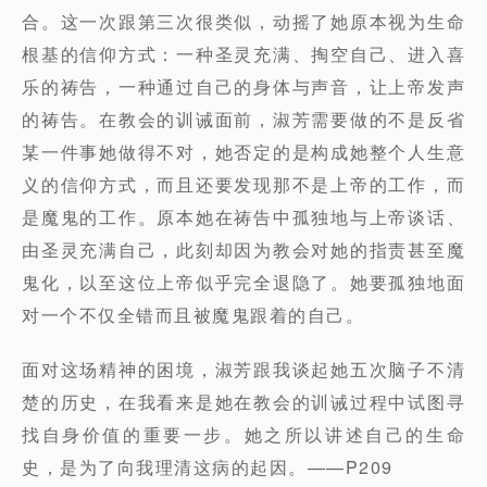
合。这一次跟第三次很类似，动摇了她原本视为生命
根基的信仰方式：一种圣灵充满、掏空自己、进入喜
乐的祷告，一种通过自己的身体与声音，让上帝发声
的祷告。在教会的训诫面前，淑芳需要做的不是反省
某一件事她做得不对，她否定的是构成她整个人生意
义的信仰方式，而且还要发现那不是上帝的工作，而
是魔鬼的工作。原本她在祷告中孤独地与上帝谈话、
由圣灵充满自己，此刻却因为教会对她的指责甚至魔
鬼化，以至这位上帝似乎完全退隐了。她要孤独地面
对一个不仅全错而且被魔鬼跟着的自己。
面对这场精神的困境，淑芳跟我谈起她五次脑子不清
楚的历史，在我看来是她在教会的训诫过程中试图寻
找自身价值的重要一步。她之所以讲述自己的生命
史，是为了向我理清这病的起因。——P209