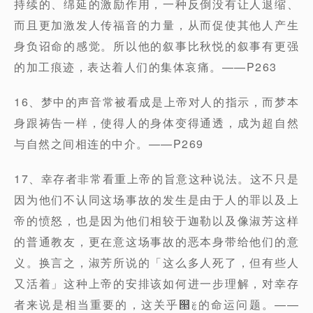
持续的、绵延的激励作用，一种反倒没有让人退缩、
而且更加激发人传福音的力量，从而促使其他人产生
身负诏命的感觉。所以他的叙事比秋悦的叙事有更强
的加工痕迹，表达着人们的集体哀痛。——P263
16、梦中的声音常被看成是上帝对人的指示，而梦本
身跟祷告一样，使得人的身体变得通透，成为超自然
与自然之间相连的中介。——P269
17、幸存者非常看重上帝的旨意这种说法。这不只是
因为他们不认同这场事故的发生是由于人的罪以及上
帝的愤怒，也是因为他们相较于迦勒以及像淑芳这样
的普通教友，更在意这场事故的恶本身带给他们的意
义。换言之，淑芳所说的「这么多人死了，但有些人
又活着」这种上帝的安排该如何进一步理解，对幸存
者来说是相当重要的，这关乎୒ࣁ的命运问题。——