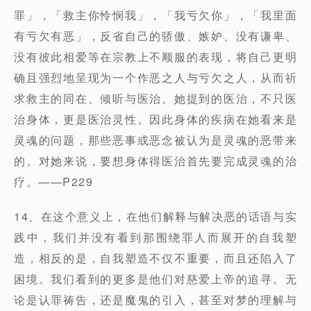
罪」，「救主你怜悯我」，「我亏欠你」，「我里面
有亏欠有恶」，反省自己的骄傲、嫉妒、没有谦卑、
没有彼此相爱等在宗教上不顺服的表现，将自己更明
确且强烈地呈现为一个作恶之人与亏欠之人，从而祈
求救主的同在、倾听与医治。她提到的医治，不只医
治身体，更是医治灵性。因此身体的疾病在她看来是
灵魂的问题，那些恶事或恶念被认为是灵魂的恶带来
的。对她来说，要想身体得医治首先要完成灵魂的治
疗。——P229
14、在这个意义上，在他们解释与解决恶的话语与实
践中，我们并没有看到那围绕罪人而展开的自我塑
造，相反的是，自我塑造不仅不重要，而且还陷入了
困境。我们看到的更多是他们对慈爱上帝的追寻。无
论是认罪祷告，还是魔鬼的引入，甚至对梦的理解与