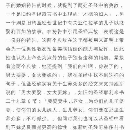
子的婚姻祷告的时候，就提到了两处圣经中的典故，
一个是旧约圣经箴言书中出现的「才德的妇人」，另
一个则是旧约圣经创世记中有关亚伯拉罕的儿子以撒
娶利百加的故事。在祷告中引用圣经典故，表明这是
一份好的祷告。这两个典故在这里都被用来证明上帝
会为一位男性教友预备美满婚姻的能力与应许，因此
她也认为上帝会为淑芳的侄子预备这样的婚姻。紧接
着这两个典故，她还提到「我们的神啊，你说了的，
男大要娶，女大要嫁的」。我在圣经中找不到这样的
句子，但圣经确实有关于生养众多的经文来支持她所
说的「男大要娶，女大要嫁」，如旧约圣经耶利米书
二十九章 6 节：「要娶妻生儿养女，为你们的儿子娶
妻，使你们的女儿嫁人，生儿养女。你们要在那里生
养众多，不可减少。」但同时我们也可以从圣经中看
到不嫁娶反而是更高的德性，如新约圣经哥林多前书