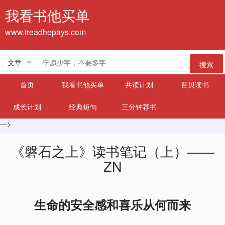
我看书他买单
www.ireadhepays.com
搜索
首页
我看书他买单
共读计划
百贝读书
成长计划
经典短句
三分钟荐书
—>
《磐石之上》读书笔记（上）——
ZN
生命的安全感和喜乐从何而来