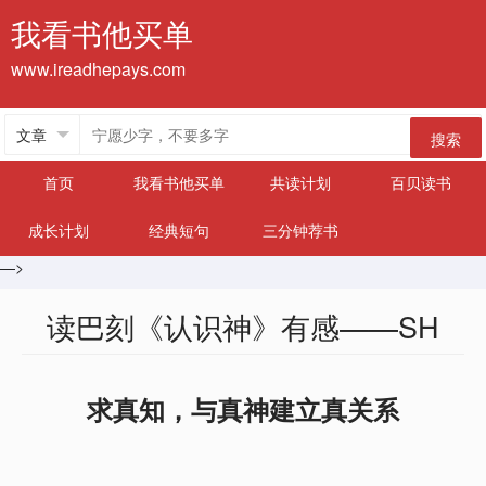
我看书他买单
www.ireadhepays.com
搜索
首页
我看书他买单
共读计划
百贝读书
成长计划
经典短句
三分钟荐书
—>
读巴刻《认识神》有感——SH
求真知，与真神建立真关系