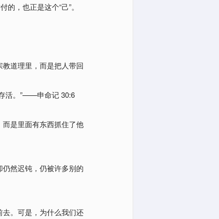
付的，也正是这个“己”。
宗教道理里，而是把人带回
存活。”——
申命记 30:6
，而是里面有东西抓住了他
却仍然迟钝，仍被许多别的
前去。可是，为什么我们还