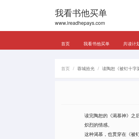
我看书他买单
www.ireadhepays.com
首页
我看书他买单
共读计
首页
/
蓉城拾光
/
读陶恕《被钉十字
读完陶恕的《渴慕神》之
炽烈的情感。
这种渴慕，也贯穿在《被