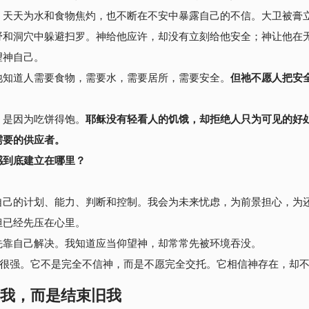
，天天为水和食物焦灼，也不断在不安中暴露自己的不信。大卫被膏
野和洞穴中躲避扫罗。神给他应许，却没有立刻给他安全；神让他在
望神自己。
祂知道人需要食物，需要水，需要居所，需要安全。
但祂不愿人把安
，是因为吃饼得饱。
耶稣没有轻看人的饥饿，却拒绝人只为可见的好
需要的供应者。
感到底建立在哪里？
自己的计划、能力、判断和控制。我会为未来忧虑，为前景担心，为
担已经先压在心里。
先靠自己解决。
我知道应当仰望神，却常常先被环境吞没。
然很强。它不是完全不信神，而是
不愿完全交托
。它相信神存在，却
我，而是结束旧我