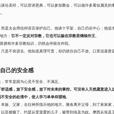
以谈论圣经，可以宣讲恩典，可以参加聚会，可以做许多看似属灵的
己。
，而是太会用信仰语言保护自己。
他谈十字架，自己仍在中心；他追
的地方：
它不一定反对宗教，它也可以躲在宗教里继续作王
。
就算拥有许多宗教知识，仍然会停留在外院。
，只是不肯进去。他知道真理可贵，却仍抓住自己不放。口里说基督
自己的安全感
处，常常是因为心灵不安全、不满足。
下舒适感，放下安全感，放下对未来的掌控。可没有人天然愿意进入
到不安全的处境中，使人学习单单仰望祂
。
、本族、父家，去往神所指示他的地方。雅各离开父母，到了舅舅家
，以至都瘸了。约瑟从受宠爱的儿子，被带到埃及为奴。摩西从埃及