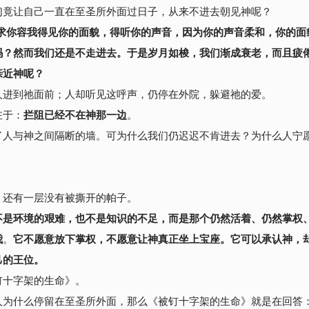
们竟让自己一直在至圣所外面过日子，从来不进去朝见神呢？
求你容我得见你的面貌，得听你的声音，因为你的声音柔和，你的面
吗？然而我们还是不走进去。于是岁月如梭，我们渐成衰老，而且疲
亲近神呢？
人进到祂面前；人却听见这呼声，仍停在外院，躲避祂的爱。
在于：
拦阻已经不在神那一边
。
了人与神之间隔断的墙。可为什么我们仍迟迟不肯进去？为什么人宁
。
，还有一层没有被撕开的帕子。
不是环境的艰难，也不是知识的不足，而是那个仍然活着、仍然掌权、
我
。
它不愿意放下掌权，不愿意让神真正坐上宝座。
它可以承认神，
己的王位。
钉十字架的生命》。
人为什么停留在至圣所外面，那么《被钉十字架的生命》就是在回答