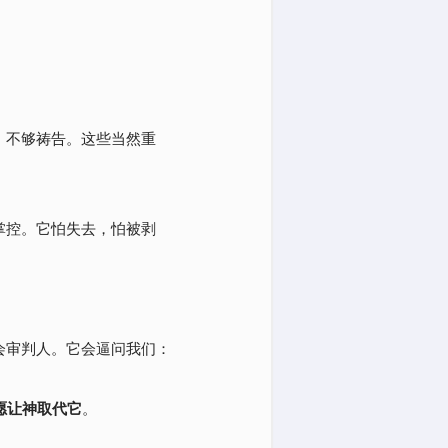
、不够祷告。这些当然重
掌控。它怕失去，怕被剥
会审判人。它会逼问我们：
愿让神取代它
。