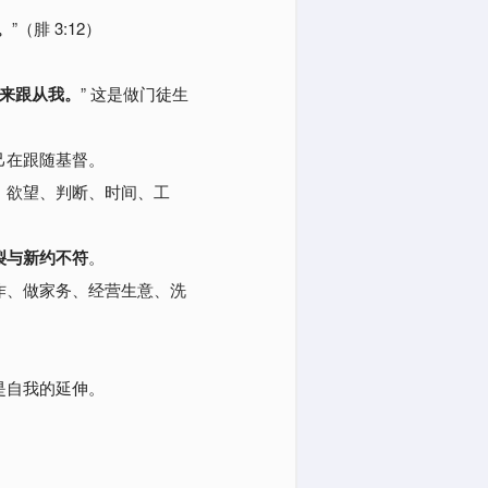
。
”（腓 3:12）
来跟从我
。
” 这是做门徒生
己在跟随基督。
、欲望、判断、时间、工
裂与新约不符
。
作、做家务、经营生意、洗
是自我的延伸。