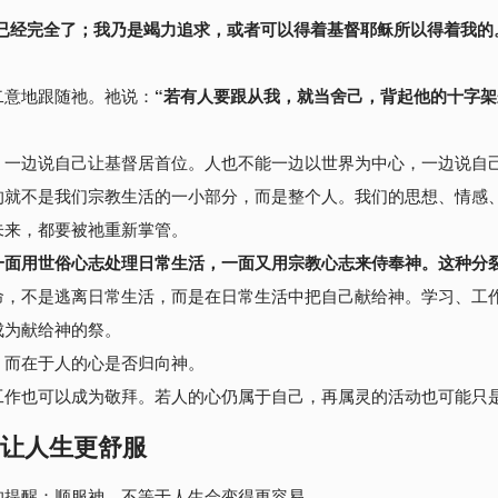
已经完全了；我乃是竭力追求，或者可以得着基督耶稣所以得着我的
二意地跟随祂。祂说：
“
若有人要跟从我，就当舍己，背起他的十字架
，一边说自己让基督居首位。
人也不能一边以世界为中心，一边说自
的就不是我们宗教生活的一小部分，而是整个人。我们的思想、情感
未来，都要被祂重新掌管。
一面用世俗心志处理日常生活，一面又用宗教心志来侍奉神。这种分
命，不是逃离日常生活，而是在日常生活中把自己献给神。学习、工
成为献给神的祭
。
，而在于人的心是否归向神。
工作也可以成为敬拜。若人的心仍属于自己，再属灵的活动也可能只
让人生更舒服
的提醒：顺服神，不等于人生会变得更容易。