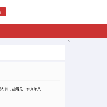
索
—>
里行间，能看见一种真挚又