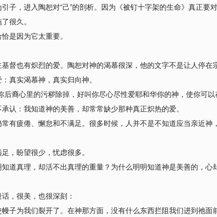
引子，进入陶恕对“己”的剖析。因为《被钉十字架的生命》真正要对
拖了很久。
恰恰是因为它太重要。
主基督也有炽烈的爱。陶恕对神的渴慕很深，他的文字不是让人停在
爱：真实渴慕神，真实归向神。
你后裔心里的污秽除掉，好叫你尽心尽性爱耶和华你的神，使你可以
不承认：我知道神的美善，却常常缺少那种真正炽热的爱。
仍常有疲倦、懈怠和不满足。很多时候，人并不是不知道应当亲近神
满足，盼望很少，忧虑很多。
明知道真理，却活不出真理的重量？为什么明明知道神是美善的，心
。
段话，很美，也很深刻：
使幔子为我们裂开了。在神那方面，没有什么东西拦阻我们进到祂面