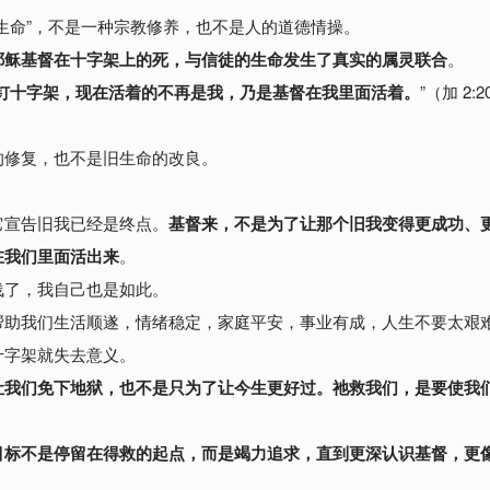
生命”，不是一种宗教修养，也不是人的道德情操。
耶稣基督在十字架上的死，与信徒的生命发生了真实的属灵联合
。
钉十字架，现在活着的不再是我，乃是基督在我里面活着
。
”（加 2:2
的修复，也不是旧生命的改良。
它宣告旧我已经是终点。
基督来，不是为了让那个旧我变得更成功、
在我们里面活出来
。
浅了，
我自己也是如此。
帮助我们生活顺遂，情绪稳定，家庭平安，事业有成，人生不要太艰
十字架就失去意义。
让我们免下地狱，也不是只为了让今生更好过。祂救我们，是要使我
目标不是停留在得救的起点，而是竭力追求，直到更深认识基督，更