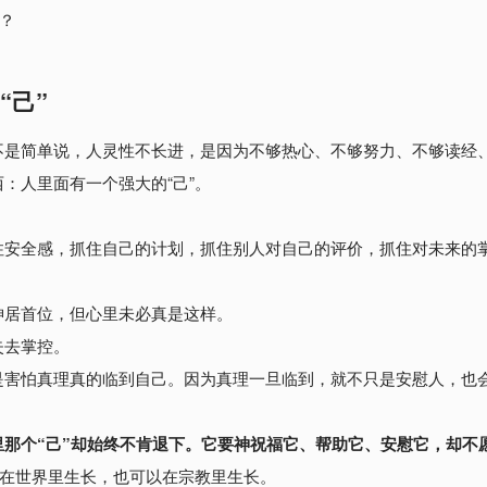
付？
“己”
不是简单说，人灵性不长进，是因为不够热心、不够努力、不够读经
西：
人里面有一个强大的“己”
。
住安全感，抓住自己的计划，抓住别人对自己的评价，抓住对未来的
神居首位，但心里未必真是这样。
失去掌控
。
是害怕真理真的临到自己。
因为真理一旦临到，就不只是安慰人，也
里那个“己”却始终不肯退下。它要神祝福它、帮助它、安慰它，却不
只在世界里生长，也可以在宗教里生长。