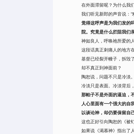
在外面滞留呢？为什么我
我们听见新郎的声音说：“
觉得这呼声是为我们发的
院。究竟是什么拦阻我们
神如良人，呼唤祂所爱的
这段话真正刺痛人的地方
基督已经裂开幔子，拆毁
却不真正到神面前？
陶恕说，问题不只是冷淡
冷淡只是表面。冷淡背后
那帕子不是外面的逼迫，
人心里面有一个强大的自
以谈论神，却仍要保留自
这也正好引向陶恕的《被
如果说《渴慕神》指出了