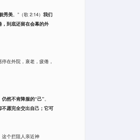
貌秀美
。”
（歌 2:14）
我们
倦，到底还留在会幕的外
愿停在外院，衰老，疲倦，
仍然不肯降服的“己”
。
却不愿完全交出自己；它可
：这个拦阻人亲近神