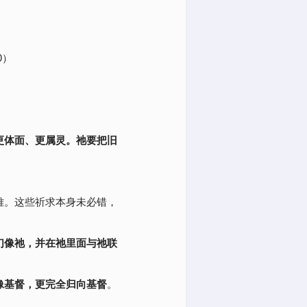
0）
更体面、更属灵。祂要把旧
难。这些祈求本身未必错，
们像祂，并在祂里面与祂联
像基督，更完全归向基督
。