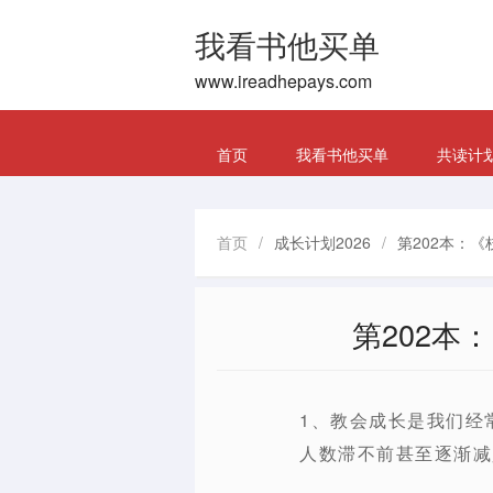
我看书他买单
www.ireadhepays.com
首页
我看书他买单
共读计
首页
/
成长计划2026
/
第202本：
第202本
1、教会成长是我们经
人数滞不前甚至逐渐减