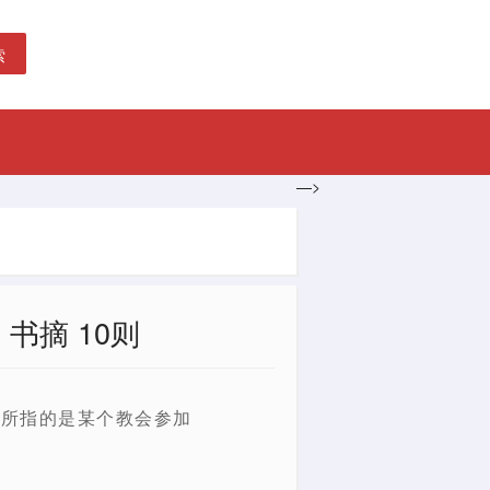
索
—>
书摘 10则
常所指的是某个教会参加
。