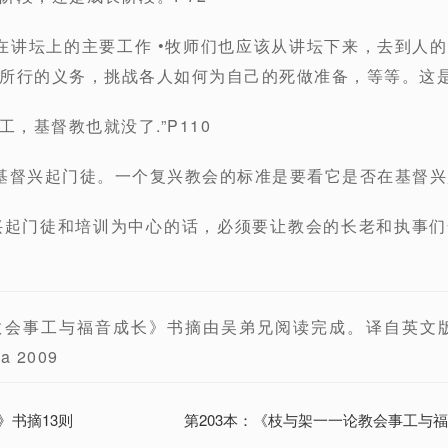
在讲坛上的主要工作 •牧师们也应该从讲坛下来，去到人
所行的义务，挑战各人如何为自己的死做准备，等等。这是
工，基督教也就没了.”P110
基督兴起门徒。一个复兴教会的标准是要看它是否在基督兴起
兴起门徒和培训为中心的话，必须要让教会的长老和执事
工与福音成长》书摘由吴弟兄阅读完成。译自英文版 The Tr
ia 2009
》书摘13则
第203本：《枝与架一一论教会事工与福