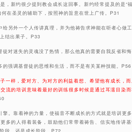
是，新约很少提到教会成长这回事。新约经常提及的是“福
如何在圣灵的辅助下，按照神的旨意在世上广传。P31
中给另外一个人传讲真理，并为他祷告求神能在听者心做
上结出果子。P33
督徒对迷失的灵魂没了热情，那么他真的需要自我反省和悔
多的强调基督徒的思维和生活，而不是有关某种技能。P56
孩子一样，爱对方、为对方的利益着想、希望他有成长，而
命交流的培训意味着最好的训练很多时候是通过耳濡目染而
60
引擎。靠着神的力量，使福音不断成长的方式就是培训更
让更多的人得着装备，鼓励他们常带着祷告、信实地传讲基
阶段，还是成长阶段。P72