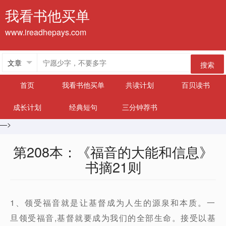
我看书他买单
www.ireadhepays.com
搜索
首页
我看书他买单
共读计划
百贝读书
成长计划
经典短句
三分钟荐书
—>
第208本：《福音的大能和信息》
书摘21则
1、领受福音就是让基督成为人生的源泉和本质。一
旦领受福音,基督就要成为我们的全部生命。接受以基