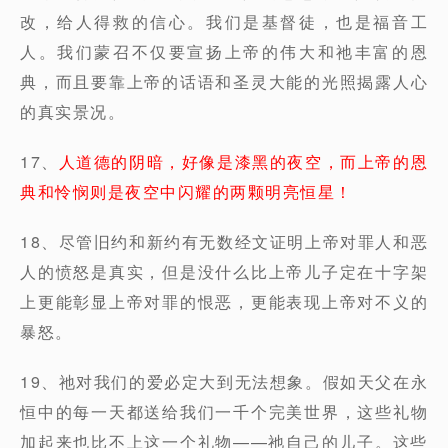
改，给人得救的信心。我们是基督徒，也是福音工
人。我们蒙召不仅要宣扬上帝的伟大和祂丰富的恩
典，而且要靠上帝的话语和圣灵大能的光照揭露人心
的真实景况。
17、
人道德的阴暗，好像是漆黑的夜空，而上帝的恩
典和怜悯则是夜空中闪耀的两颗明亮恒星！
18、尽管旧约和新约有无数经文证明上帝对罪人和恶
人的愤怒是真实，但是没什么比上帝儿子定在十字架
上更能彰显上帝对罪的恨恶，更能表现上帝对不义的
暴怒。
19、祂对我们的爱必定大到无法想象。假如天父在永
恒中的每一天都送给我们一千个完美世界，这些礼物
加起来也比不上这一个礼物——祂自己的儿子。这些