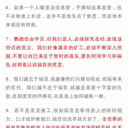
6、如果一个人嘴里说信基督，手脚却远离基督，也
不在敬虔上长进，这并不是他失去了救恩，而是他本
来就没有得救。
7、
鹦鹉也会学舌,但我们是人,必须探究圣经,发现这
些话的意义。我们好像属灵的矿工,必须不断深入挖
掘,不要让自已满足于暂时的喜乐,要长时间学习和祷
告,好得着认识福音的奖赏。
8、我们越忠于福音,就越像明灯闪耀在暗处,祝福将来
的世代。我们越不忠于福音,就越是基督十字架的仇
敌,是国度里的绊脚石,在真道上如同破船一般。
9、若不是圣灵做工,假如福音是靠传道人的组织能
力、口才或护教能力,福音信息早就天折了。
全世界的
所有宣教策略加上华尔街最高超的市场营销手段,也不